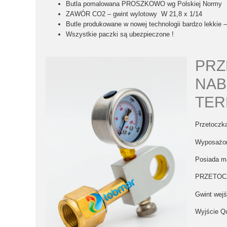
Butla pomalowana
PROSZKOWO
wg
Polskiej Normy
ZAWÓR CO2 –
gwint wylotowy W 21,8 x 1/14
Butle produkowane w nowej technologii bardzo lekkie –
Wszystkie paczki są ubezpieczone !
PRZ
NAB
TER
Przetoczk
Wyposażona
Posiada ma
PRZETOC
Gwint wejś
Wyjście 