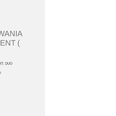
WANIA
ENT (
ART; DUO
i