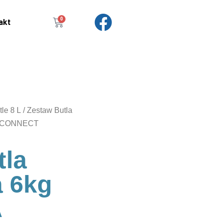
0
akt
tle 8 L
/ Zestaw Butla
K CONNECT
tla
a 6kg
A