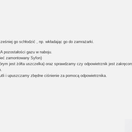
eśniej go schłodzić , np. wkładając go do zamrażarki.
A pozostałości gazu w naboju.
mieć zamontowany Syfon)
rym jest żółta uszczelka) oraz sprawdzamy czy odpowietrznik jest zakręcon
m.
tli i upuszczamy zbędne ciśnienie za pomocą odpowietrznika.