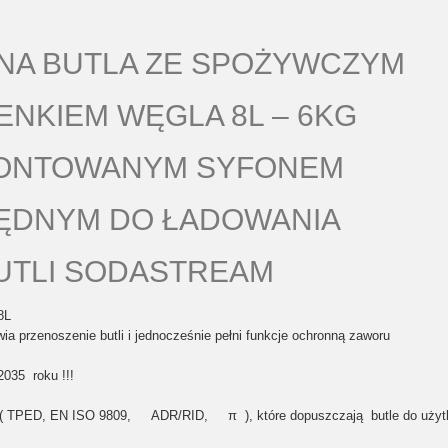
NA BUTLA ZE SPOŻYWCZYM
NKIEM WĘGLA 8L – 6KG
MONTOWANYM SYFONEM
ĘDNYM DO ŁADOWANIA
UTLI SODASTREAM
8L
twia przenoszenie butli i jednocześnie pełni funkcje ochronną zaworu
2035 roku !!!
(
TPED, EN ISO 9809, ADR/RID, π ),
które dopuszczają butle do uży