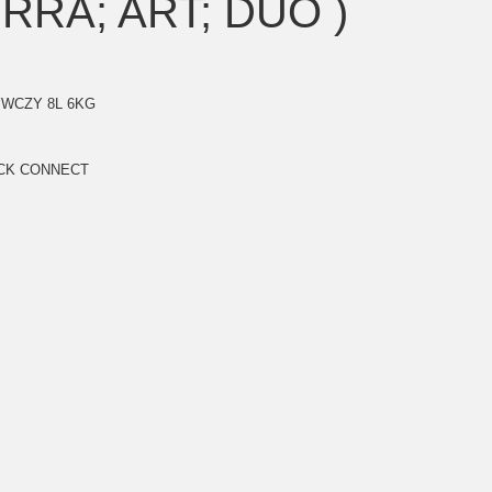
ERRA; ART; DUO )
WCZY 8L 6KG
CK CONNECT