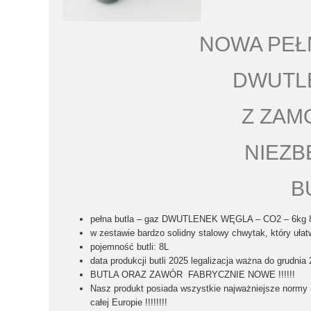
NOWA PEŁ
DWUTLE
Z ZA
NIEZB
B
pełna butla
– gaz DWUTLENEK WĘGLA – CO2 – 6kg 
w zestawie bardzo
solidny stalowy chwytak
, który uła
pojemność butli:
8L
data produkcji butli 2025
legalizacja ważna do grudnia 
BUTLA ORAZ ZAWÓR FABRYCZNIE NOWE !!!!!!
Nasz produkt posiada wszystkie najważniejsze normy
całej Europie !!!!!!!!