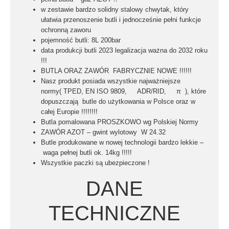
w zestawie bardzo
solidny stalowy chwytak
, który
ułatwia przenoszenie butli i jednocześnie pełni funkcje
ochronną zaworu
pojemność butli:
8L 200bar
data produkcji butli 2023
legalizacja ważna do 2032 roku
!!!
BUTLA ORAZ ZAWÓR FABRYCZNIE NOWE !!!!!!
Nasz produkt posiada wszystkie najważniejsze
normy
(
TPED, EN ISO 9809, ADR/RID, π ),
które
dopuszczają butle do użytkowania w Polsce oraz w
całej Europie !!!!!!!!
Butla pomalowana
PROSZKOWO
wg
Polskiej Normy
ZAWÓR AZOT –
gwint wylotowy W 24.32
Butle produkowane w nowej technologii bardzo lekkie –
waga pełnej butli ok. 14kg !!!!!
Wszystkie paczki są ubezpieczone !
DANE
TECHNICZNE