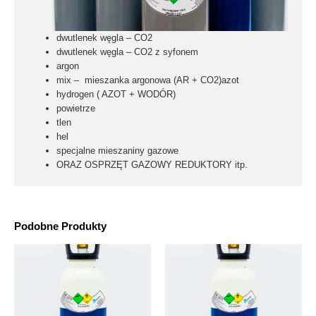
dwutlenek węgla – CO2
dwutlenek węgla – CO2 z syfonem
argon
mix – mieszanka argonowa (AR + CO2)azot
hydrogen ( AZOT + WODÓR)
powietrze
tlen
hel
specjalne mieszaniny gazowe
ORAZ OSPRZĘT GAZOWY
REDUKTORY
itp.
Podobne Produkty