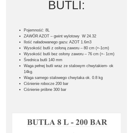
BUTLI:
Pojemność: 8L
ZAWÓR AZOT –
gwint wylotowy W 24.32
Ilość naładowanego gazu: AZOT 1.6m3
Wysokość butli z osłoną zaworu –
80 cm (+-1cm)
Wysokość butli bez osłony zaworu –
76 cm (+- 1cm)
Średnica butli 140 mm
Waga pełnej butli wraz ze stalowym chwytakiem- ok
14kg.
Waga samego stalowego chwytaka ok
. 0.8 kg
Ciśnienie robocze
200 bar
Ciśnienie próbne
300 bar