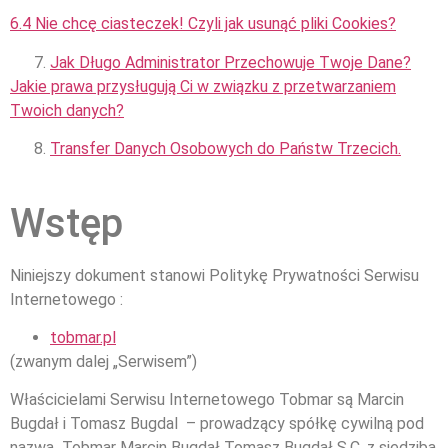
6.4 Nie chcę ciasteczek! Czyli jak usunąć pliki Cookies?
Jak Długo Administrator Przechowuje Twoje Dane?
Jakie prawa przysługują Ci w związku z przetwarzaniem
Twoich danych?
Transfer Danych Osobowych do Państw Trzecich.
Wstęp
Niniejszy dokument stanowi Politykę Prywatności Serwisu
Internetowego :
tobmar.pl
(zwanym dalej „Serwisem”)
Właścicielami Serwisu Internetowego Tobmar są Marcin
Bugdał i Tomasz Bugdal – prowadzący spółkę cywilną pod
nazwą Tobmar Marcin Bugdał Tomasz Bugdał S.C. z siedzibą