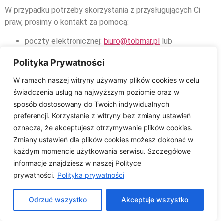
W przypadku potrzeby skorzystania z przysługujących Ci
praw, prosimy o kontakt za pomocą:
poczty elektronicznej:
biuro@tobmar.pl
lub
poczty tradycyjnej: Tobmar Marcin Bugdał Tomasz
Polityka Prywatności
Bugdał S.C., ul. Płocka 64, 09-500 Gostynin.
8. Transfer Danych
W ramach naszej witryny używamy plików cookies w celu
świadczenia usług na najwyższym poziomie oraz w
Osobowych do Państw
sposób dostosowany do Twoich indywidualnych
preferencji. Korzystanie z witryny bez zmiany ustawień
Trzecich
oznacza, że akceptujesz otrzymywanie plików cookies.
Zmiany ustawień dla plików cookies możesz dokonać w
każdym momencie użytkowania serwisu. Szczegółowe
Co do zasady nie przekazujemy Twoich danych osobowych
informacje znajdziesz w naszej Polityce
do Państw Trzecich. Może się zdarzyć, iż w celu realizacji
prywatności.
Polityka prywatności
naszych zadań marketingowych, nasi zaufani partnerzy
skorzystają z serwerów znajdujących się poza Europą. W tej
Odrzuć wszystko
Akceptuje wszystko
sytuacji Tobmar zapewnia zawarcie odpowiednich umów
powierzenia przetwarzania/analizę treści regulaminów, a nasi