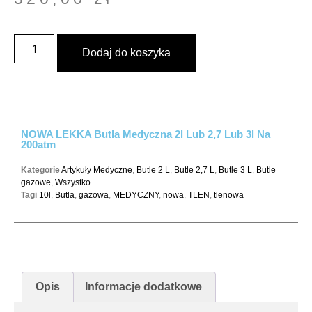
Dodaj do koszyka
NOWA LEKKA Butla Medyczna 2l Lub 2,7 Lub 3l Na
200atm
Kategorie
Artykuły Medyczne
,
Butle 2 L
,
Butle 2,7 L
,
Butle 3 L
,
Butle
gazowe
,
Wszystko
Tagi
10l
,
Butla
,
gazowa
,
MEDYCZNY
,
nowa
,
TLEN
,
tlenowa
Opis
Informacje dodatkowe