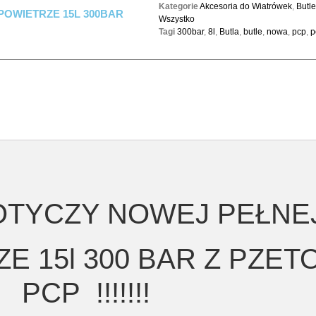
Kategorie
Akcesoria do Wiatrówek
,
Butle
POWIETRZE 15L 300BAR
Wszystko
Tagi
300bar
,
8l
,
Butla
,
butle
,
nowa
,
pcp
,
p
OTYCZY NOWEJ PEŁNE
E 15l 300 BAR Z PZE
PCP !!!!!!!