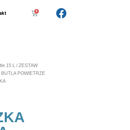
0
akt
tle 15 L
/ ZESTAW
 BUTLA POWIETRZE
WKA
ZKA