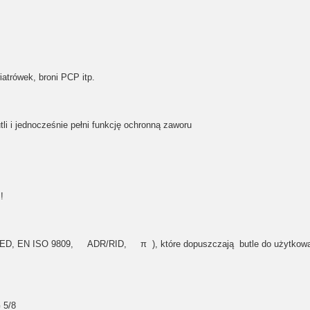
wiatrówek, broni PCP itp.
tli i jednocześnie pełni funkcję ochronną zaworu
!
ED, EN ISO 9809, ADR/RID, π ),
które dopuszczają butle do użytkowa
 5/8