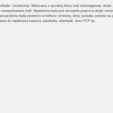
ntballa i strzelectwa
. Wykonana z wysokiej klasy stali niskowęglowej dzięki
ransportowanie butli. Napełniona butla jest niezwykle poręczna dzięki swoi
ażyliśmy butlę powietrze w kołnierz ochronny, który pozwala zarówno na pr
nie do napełniania kartuszy paintballa, wiatrówek, broni PCP itp.