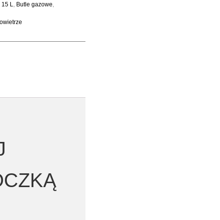
 15 L
,
Butle gazowe
,
owietrze
J
TOCZKĄ