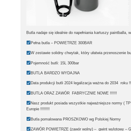
Butla nadaje się idealnie do napełniania kartuszy paintballa, 
️Pełna butla
– POWIETRZE 300BAR
W zestawie
solidny chwytak
, który ułatwia przenoszenie bu
Pojemność butli:
15
L 300bar
BUTLA
BARDZO WYDAJNA
Data produkcji butli 2024
legalizacja ważna do 2034 roku !!
️BUTLA ORAZ ZAWÓR FABRYCZNIE NOWE !!!!!!
️Nasz produkt posiada wszystkie najważniejsze normy (
TP
Europie !!!!!!!!
Butla pomalowana
PROSZKOWO
wg
Polskiej Normy
️ZAWÓR POWIETRZE (zawór wolny) – gwint wylotowy – G