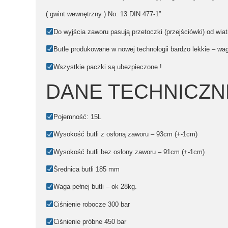
( gwint wewnętrzny )
No. 13 DIN 477-1”
Do wyjścia zaworu pasują przetoczki (przejściówki) od wi
Butle produkowane w nowej technologii bardzo lekkie –
waga
Wszystkie paczki są ubezpieczone !
DANE TECHNICZN
Pojemność:
15L
Wysokość butli z osłoną zaworu –
93cm (+-1cm)
Wysokość butli bez osłony zaworu –
91cm (+-1cm)
Średnica butli 185 mm
Waga pełnej butli – ok 28kg.
Ciśnienie robocze
300 bar
Ciśnienie próbne
450 bar