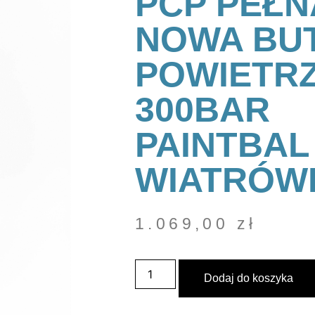
PCP PEŁN
NOWA BU
POWIETRZ
300BAR
PAINTBAL
WIATRÓW
1.069,00
zł
Dodaj do koszyka