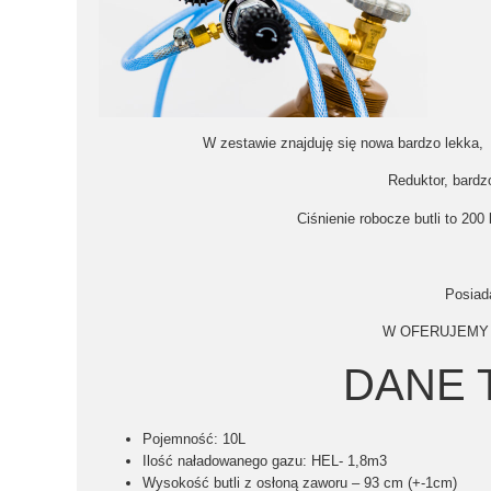
W zestawie znajduję się nowa bardzo lekka, w
Reduktor, bardz
Ciśnienie robocze butli to 20
Posiad
W OFERUJEMY
DANE 
Pojemność:
10L
Ilość naładowanego gazu:
HEL- 1,8m3
Wysokość butli z osłoną zaworu –
93
cm (+-1cm)