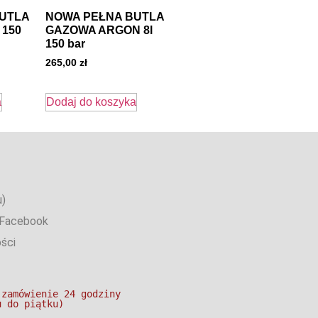
UTLA
NOWA PEŁNA BUTLA
 150
GAZOWA ARGON 8l
150 bar
265,00
zł
a
Dodaj do koszyka
u)
 Facebook
ści
 zamówienie 24 godziny
u do piątku)