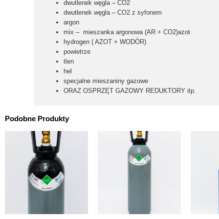
dwutlenek węgla – CO2
dwutlenek węgla – CO2 z syfonem
argon
mix – mieszanka argonowa (AR + CO2)azot
hydrogen ( AZOT + WODÓR)
powietrze
tlen
hel
specjalne mieszaniny gazowe
ORAZ OSPRZĘT GAZOWY
REDUKTORY
itp.
Podobne Produkty