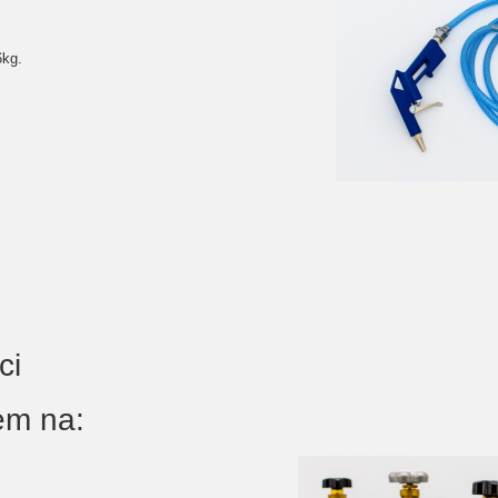
6kg.
ci
em na: