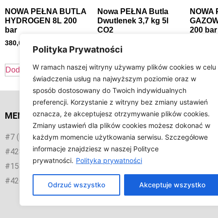
NOWA PEŁNA BUTLA
Nowa PEŁNA Butla
NOWA 
HYDROGEN 8L 200
Dwutlenek 3,7 kg 5l
GAZOWA
bar
CO2
200 bar
380,00
zł
269,00
zł
379,00
z
Polityka Prywatności
W ramach naszej witryny używamy plików cookies w celu
Dodaj do koszyka
Dodaj do koszyka
Dodaj d
świadczenia usług na najwyższym poziomie oraz w
sposób dostosowany do Twoich indywidualnych
preferencji. Korzystanie z witryny bez zmiany ustawień
oznacza, że akceptujesz otrzymywanie plików cookies.
MENU
KONT
Zmiany ustawień dla plików cookies możesz dokonać w
Gostynin
#7 (bez tytułu)
każdym momencie użytkowania serwisu. Szczegółowe
informacje znajdziesz w naszej Polityce
#428 (bez tytułu)
ul. Płock
prywatności.
Polityka prywatności
#158 (bez tytułu)
665
#426 (bez tytułu)
Odrzuć wszystko
Akceptuje wszystko
biu