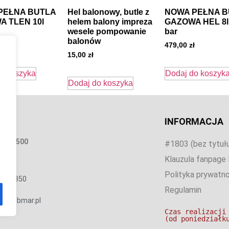
PEŁNA BUTLA
Hel balonowy, butle z
NOWA PEŁNA B
 TLEN 10l
helem balony impreza
GAZOWA HEL 8l
wesele pompowanie
bar
balonów
ł
479,00
zł
15,00
zł
o koszyka
Dodaj do koszyk
Dodaj do koszyka
AKT
INFORMACJA
, 09-500
#1803 (bez tytuł
Klauzula fanpage
a 64
Polityka prywatno
 156 350
Regulamin
ro@tobmar.pl
Czas realizacji
(od poniedziałk