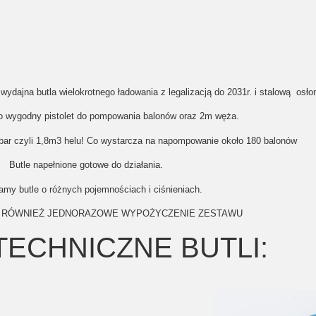
ydajna butla wielokrotnego ładowania z legalizacją do 2031r. i stalową osło
o wygodny pistolet do pompowania balonów oraz 2m węża.
0 bar czyli 1,8m3 helu! Co wystarcza na napompowanie około 180 balonów
Butle napełnione gotowe do działania.
amy butle o różnych pojemnościach i ciśnieniach.
 RÓWNIEŻ JEDNORAZOWE WYPOŻYCZENIE ZESTAWU
TECHNICZNE BUTLI: