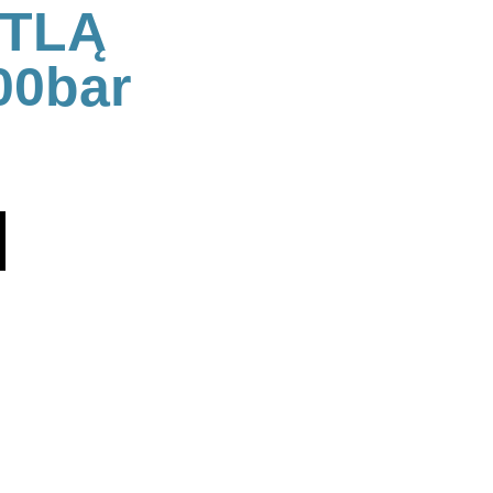
UTLĄ
00bar