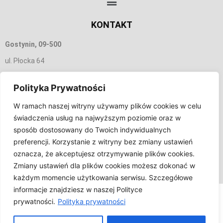
KONTAKT
Gostynin, 09-500
ul. Płocka 64
665 156 350
Polityka Prywatności
biuro@tobmar.pl
W ramach naszej witryny używamy plików cookies w celu
świadczenia usług na najwyższym poziomie oraz w
INFORMACJA
sposób dostosowany do Twoich indywidualnych
preferencji. Korzystanie z witryny bez zmiany ustawień
oznacza, że akceptujesz otrzymywanie plików cookies.
Zmiany ustawień dla plików cookies możesz dokonać w
Czas realizacji zamówienie 24 godziny
(od poniedziałku do piątku)
każdym momencie użytkowania serwisu. Szczegółowe
informacje znajdziesz w naszej Polityce
prywatności.
Polityka prywatności