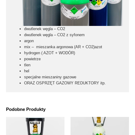
dwutlenek węgla – CO2
dwutlenek węgla – CO2 z syfonem
argon
mix – mieszanka argonowa (AR + CO2)azot
hydrogen ( AZOT + WODÓR)
powietrze
tlen
hel
specjalne mieszaniny gazowe
ORAZ OSPRZĘT GAZOWY
REDUKTORY
itp.
Podobne Produkty