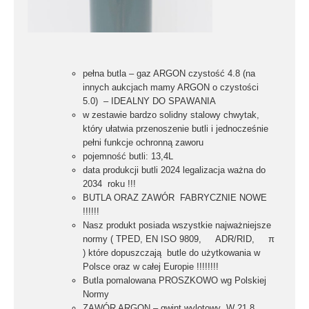
pełna butla – gaz ARGON
czystość 4.8 (na
innych aukcjach mamy ARGON o czystości
5.0)
–
IDEALNY
DO SPAWANIA
w zestawie bardzo
solidny stalowy chwytak
,
który ułatwia przenoszenie butli i jednocześnie
pełni funkcje ochronną zaworu
pojemność butli:
13,4L
data produkcji butli 2024
legalizacja ważna do
2034 roku !!!
BUTLA ORAZ ZAWÓR FABRYCZNIE NOWE
!!!!!!
Nasz produkt posiada wszystkie najważniejsze
normy
(
TPED, EN ISO 9809, ADR/RID, π
)
które dopuszczają butle do użytkowania w
Polsce oraz w całej Europie !!!!!!!!
Butla pomalowana
PROSZKOWO
wg
Polskiej
Normy
ZAWÓR ARGON –
gwint wylotowy W 21.8