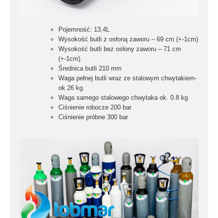
Pojemność:
13,4L
Wysokość butli z osłoną zaworu –
69 cm (+-1cm)
Wysokość butli bez osłony zaworu –
71
cm
(+-1cm)
Średnica butli 210 mm
Waga pełnej butli wraz ze stalowym chwytakiem-
ok 26 kg.
Waga samego stalowego chwytaka ok
. 0.8 kg
Ciśnienie robocze
200 bar
Ciśnienie próbne
300 bar