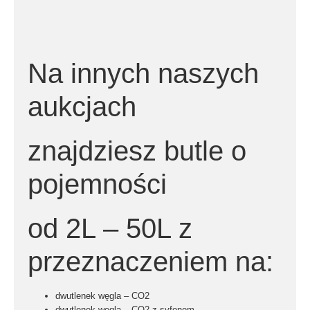
Na innych naszych
aukcjach
znajdziesz butle o
pojemności
od 2L – 50L z
przeznaczeniem na:
dwutlenek węgla – CO2
dwutlenek węgla – CO2 z syfonem