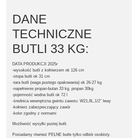
DANE
TECHNICZNE
BUTLI 33 KG:
DATA PRODUKCJI 2025r
-wysokość butli z kołnierzem ok 126 cm
-stopa butli ok 31 cm
-tara butli (waga pustego opakowania) ok 26-27 kg
-napełnienie propan-butan 33 kg, propan 30kg
-pojemność wodna butli ok 72 l
-średnica wewnętrzna gwintu zaworu: W21,8L,1/2″ lewy
-kołnierz zabezpieczający zawór
-kolor zgodny z normami
Możliwość wysyłki pustej butli.
Posiadamy również PEŁNE butle tylko odbiór osobisty.