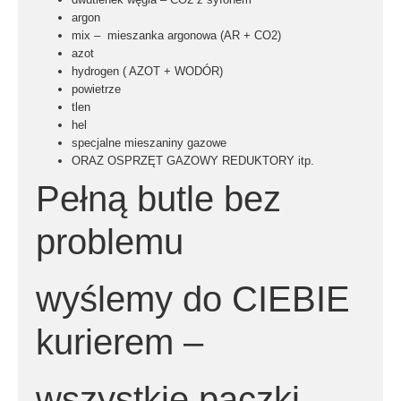
argon
mix – mieszanka argonowa (AR + CO2)
azot
hydrogen ( AZOT + WODÓR)
powietrze
tlen
hel
specjalne mieszaniny gazowe
ORAZ OSPRZĘT GAZOWY
REDUKTORY
itp.
Pełną butle bez
problemu
wyślemy do CIEBIE
kurierem –
wszystkie paczki