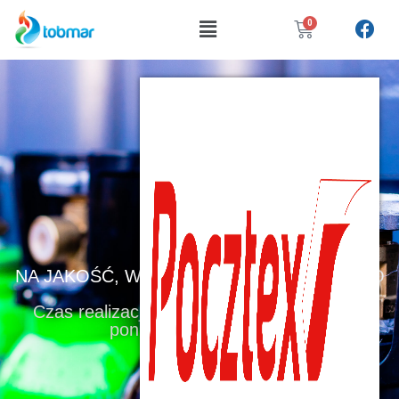
0
POSTAW
NA JAKOŚĆ, WYGODĘ I BEZPIECZEŃSTWO
Czas realizacji zamówienie 24 godziny (od
poniedziałku do piątku)