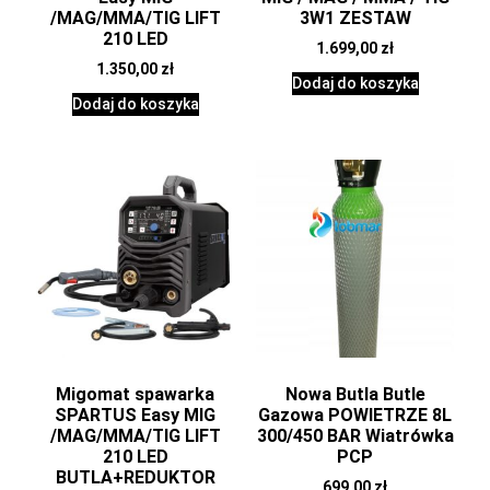
/MAG/MMA/TIG LIFT
3W1 ZESTAW
210 LED
1.699,00
zł
1.350,00
zł
Dodaj do koszyka
Dodaj do koszyka
Migomat spawarka
Nowa Butla Butle
SPARTUS Easy MIG
Gazowa POWIETRZE 8L
/MAG/MMA/TIG LIFT
300/450 BAR Wiatrówka
210 LED
PCP
BUTLA+REDUKTOR
699,00
zł