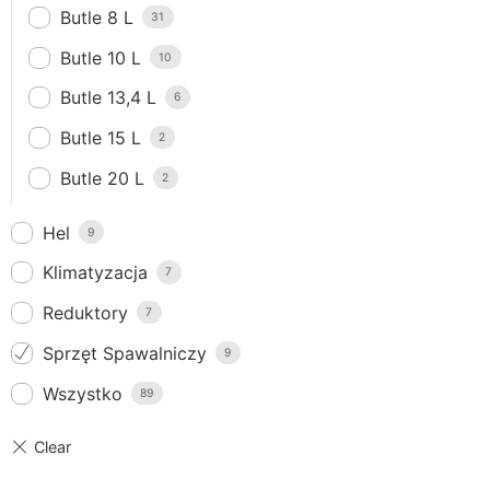
Butle 8 L
31
Butle 10 L
10
Butle 13,4 L
6
Butle 15 L
2
Butle 20 L
2
Hel
9
Klimatyzacja
7
Reduktory
7
Sprzęt Spawalniczy
9
Wszystko
89