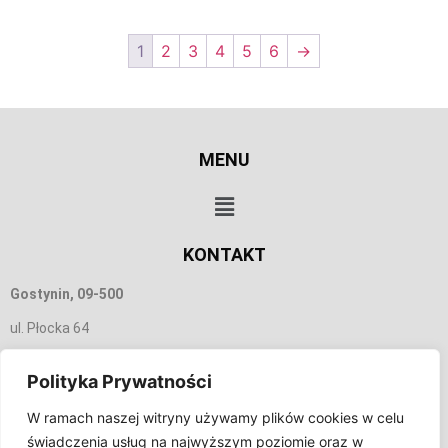
1
2
3
4
5
6
→
MENU
KONTAKT
Gostynin, 09-500
ul. Płocka 64
665 156 350
Polityka Prywatności
biuro@tobmar.pl
W ramach naszej witryny używamy plików cookies w celu
świadczenia usług na najwyższym poziomie oraz w