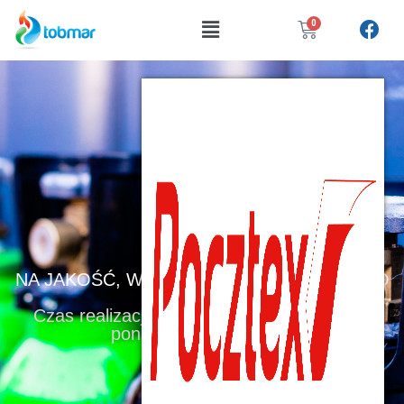
0
POSTAW
NA JAKOŚĆ, WYGODĘ I BEZPIECZEŃSTWO
Czas realizacji zamówienie 24 godziny (od
poniedziałku do piątku)