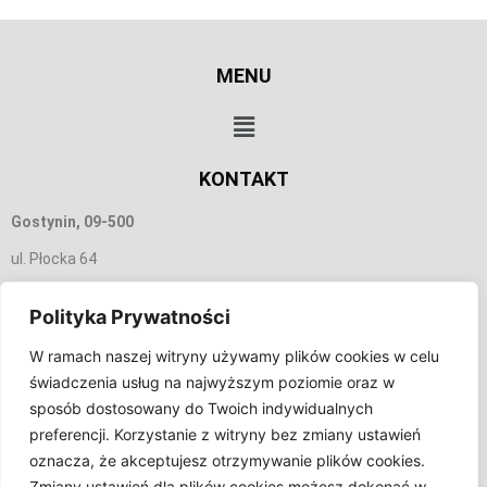
MENU
KONTAKT
Gostynin, 09-500
ul. Płocka 64
665 156 350
Polityka Prywatności
biuro@tobmar.pl
W ramach naszej witryny używamy plików cookies w celu
świadczenia usług na najwyższym poziomie oraz w
INFORMACJA
sposób dostosowany do Twoich indywidualnych
preferencji. Korzystanie z witryny bez zmiany ustawień
oznacza, że akceptujesz otrzymywanie plików cookies.
Zmiany ustawień dla plików cookies możesz dokonać w