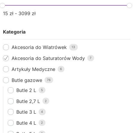
15
zł
-
3099
zł
Kategoria
Akcesoria do Wiatrówek
13
Akcesoria do Saturatorów Wody
7
Artykuły Medyczne
6
Butle gazowe
76
Butle 2 L
5
Butle 2,7 L
2
Butle 3 L
4
Butle 4 L
2