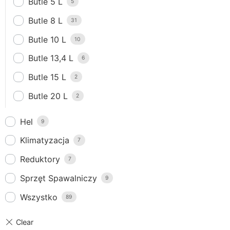
Butle 5 L
5
Butle 8 L
31
Butle 10 L
10
Butle 13,4 L
6
Butle 15 L
2
Butle 20 L
2
Hel
9
Klimatyzacja
7
Reduktory
7
Sprzęt Spawalniczy
9
Wszystko
89